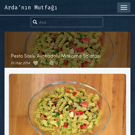
Arda'nın Mutfağı
Toggl
navig
Pesto Soslu Avokadolu Makarna Salatası
01 Haz 2014
7
1