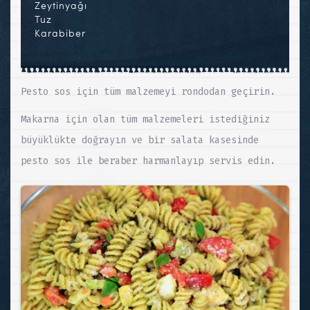
Zeytinyağı
Tuz
Karabiber
Pesto sos için tüm malzemeyi rondodan geçirin.
Makarna için olan tüm malzemeleri istediğiniz
büyüklükte doğrayın ve bir salata kasesinde
pesto sos ile beraber harmanlayıp servis edin.