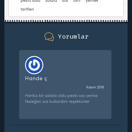
pesto sosu
,
salata
,
sos
,
tarif
,
yemek
tarifleri
Yorumlar
Hande ç
Kasım 2018
Harika bir salata oldu pesto sos yerine
fesleğen sos kullandım teşekkürler