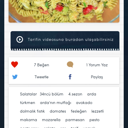
Tarifin videosuna buradan ulaşabilirsiniz
7
Beğen
1 Yorum Yaz
Tweetle
Paylaş
Salatalar
34ncü bölüm
,
4.sezon
,
arda
türkmen
,
arda'nın mutfağı
,
avokado
,
dolmalık fıstık
,
domates
,
fesleğen
,
lezzetli
,
makarna
,
mozarella
,
parmesan
,
pesto
,