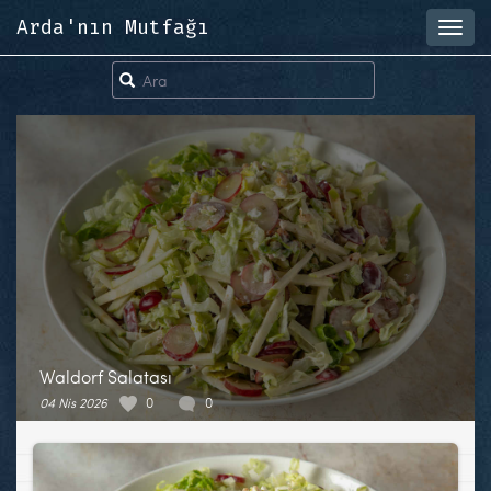
Arda'nın Mutfağı
Toggl
navig
Waldorf Salatası
04 Nis 2026
0
0