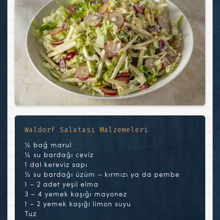
Waldorf Salatası Malzemeleri
½ bağ marul
½ su bardağı ceviz
1 dal kereviz sapı
½ su bardağı üzüm – kırmızı ya da pembe
1 – 2 adet yeşil elma
3 – 4 yemek kaşığı mayonez
1 – 2 yemek kaşığı limon suyu
Tuz