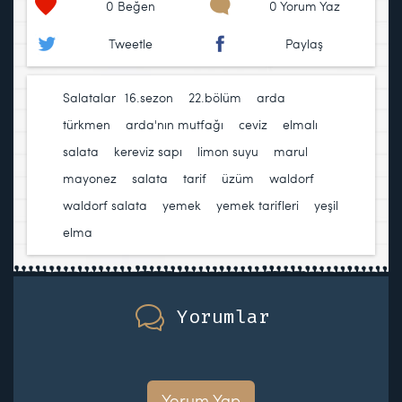
0
Beğen
0 Yorum Yaz
Tweetle
Paylaş
Salatalar
16.sezon
,
22.bölüm
,
arda
türkmen
,
arda'nın mutfağı
,
ceviz
,
elmalı
salata
,
kereviz sapı
,
limon suyu
,
marul
,
mayonez
,
salata
,
tarif
,
üzüm
,
waldorf
,
waldorf salata
,
yemek
,
yemek tarifleri
,
yeşil
elma
Yorumlar
Yorum Yap