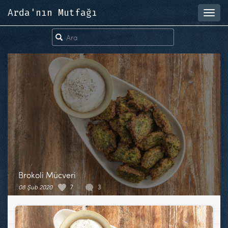
Arda'nın Mutfağı
Toggl
navig
Brokoli Mücveri
08 Şub 2020
7
3