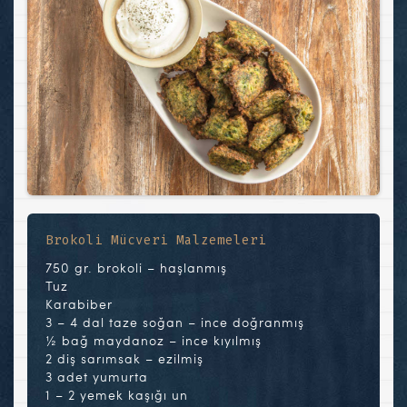
Brokoli Mücveri Malzemeleri
750 gr. brokoli – haşlanmış
Tuz
Karabiber
3 – 4 dal taze soğan – ince doğranmış
½ bağ maydanoz – ince kıyılmış
2 diş sarımsak – ezilmiş
3 adet yumurta
1 – 2 yemek kaşığı un