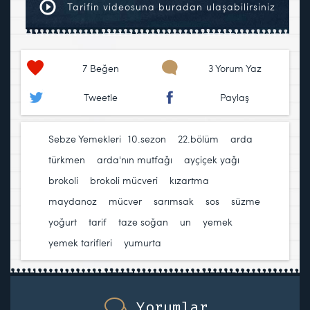
Tarifin videosuna buradan ulaşabilirsiniz
7
Beğen
3 Yorum Yaz
Tweetle
Paylaş
Sebze Yemekleri
10.sezon
,
22.bölüm
,
arda
türkmen
,
arda'nın mutfağı
,
ayçiçek yağı
,
brokoli
,
brokoli mücveri
,
kızartma
,
maydanoz
,
mücver
,
sarımsak
,
sos
,
süzme
yoğurt
,
tarif
,
taze soğan
,
un
,
yemek
,
yemek tarifleri
,
yumurta
Yorumlar