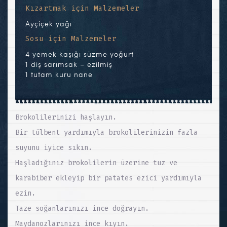
Kızartmak için Malzemeler
Ayçiçek yağı
Sosu için Malzemeler
4 yemek kaşığı süzme yoğurt
1 diş sarımsak – ezilmiş
1 tutam kuru nane
Brokolilerinizi haşlayın.
Bir tülbent yardımıyla brokolilerinizin fazla
suyunu iyice sıkın.
Haşladığınız brokolilerin üzerine tuz ve
karabiber ekleyip bir patates ezici yardımıyla
ezin.
Taze soğanlarınızı ince doğrayın.
Maydanozlarınızı ince kıyın.