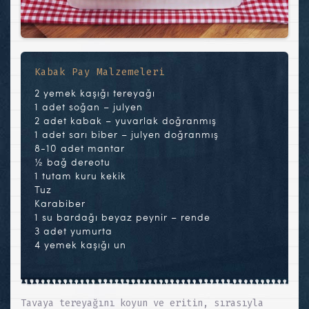
Kabak Pay Malzemeleri
2 yemek kaşığı tereyağı
1 adet soğan – julyen
2 adet kabak – yuvarlak doğranmış
1 adet sarı biber – julyen doğranmış
8-10 adet mantar
½ bağ dereotu
1 tutam kuru kekik
Tuz
Karabiber
1 su bardağı beyaz peynir – rende
3 adet yumurta
4 yemek kaşığı un
Tavaya tereyağını koyun ve eritin, sırasıyla