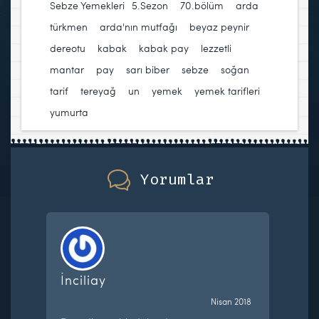
Sebze Yemekleri
5.Sezon
,
70.bölüm
,
arda
türkmen
,
arda'nın mutfağı
,
beyaz peynir
,
dereotu
,
kabak
,
kabak pay
,
lezzetli
,
mantar
,
pay
,
sarı biber
,
sebze
,
soğan
,
tarif
,
tereyağ
,
un
,
yemek
,
yemek tarifleri
,
yumurta
Yorumlar
İnciliay
Nisan 2018