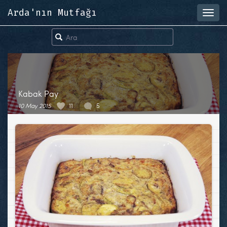
Arda'nın Mutfağı
Toggl
navig
Kabak Pay
10 May 2015
11
5