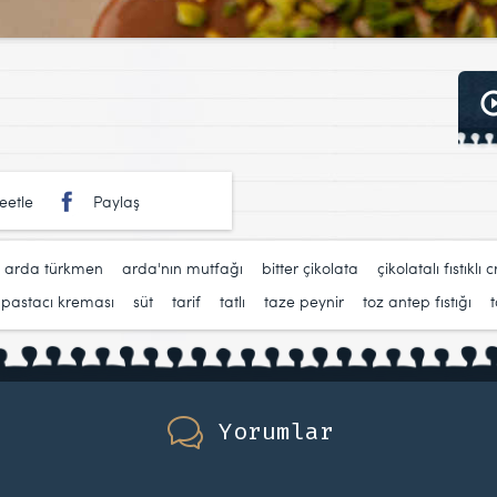
eetle
Paylaş
,
arda türkmen
,
arda'nın mutfağı
,
bitter çikolata
,
çikolatalı fıstıklı 
,
pastacı kreması
,
süt
,
tarif
,
tatlı
,
taze peynir
,
toz antep fıstığı
,
Yorumlar