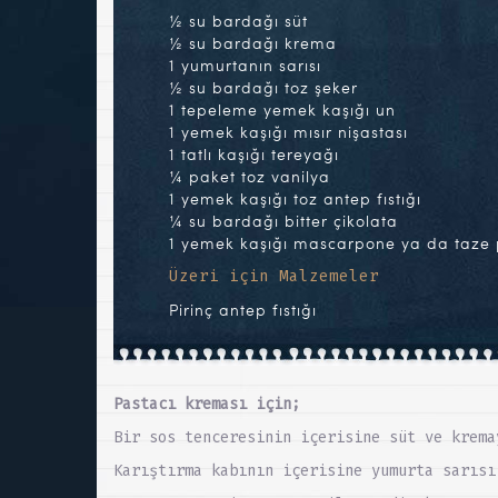
½ su bardağı süt
½ su bardağı krema
1 yumurtanın sarısı
½ su bardağı toz şeker
1 tepeleme yemek kaşığı un
1 yemek kaşığı mısır nişastası
1 tatlı kaşığı tereyağı
¼ paket toz vanilya
1 yemek kaşığı toz antep fıstığı
¼ su bardağı bitter çikolata
1 yemek kaşığı mascarpone ya da taze 
Üzeri için Malzemeler
Pirinç antep fıstığı
Pastacı kreması için;
Bir sos tenceresinin içerisine süt ve krema
Karıştırma kabının içerisine yumurta sarısı