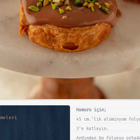
Hamuru için;
emeleri
45 cm.’lik alüminyum foly
3’e katlayın.
Ardından bu folyoyu ortad