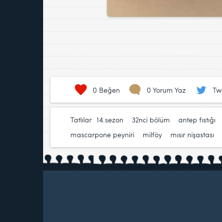
0
Beğen
0 Yorum Yaz
Tw
Tatlılar
14.sezon
,
32nci bölüm
,
antep fıstığı
mascarpone peyniri
,
milföy
,
mısır nişastası