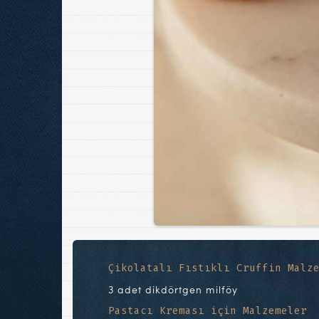
Çikolatalı Fıstıklı Cruffin Malz
3 adet dikdörtgen milföy
Pastacı Kreması için Malzemeler