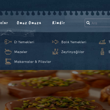
olar
Omuz Omuza
Kimdir
Et Yemekleri
Balık Yemekleri
Mezeler
Zeytinyağlılar
Makarnalar & Pilavlar