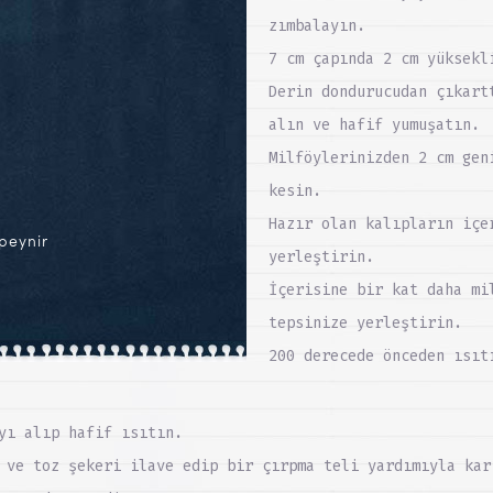
zımbalayın.
7 cm çapında 2 cm yüksekl
Derin dondurucudan çıkart
alın ve hafif yumuşatın.
Milföylerinizden 2 cm gen
kesin.
Hazır olan kalıpların içe
peynir
yerleştirin.
İçerisine bir kat daha mi
tepsinize yerleştirin.
200 derecede önceden ısıt
yı alıp hafif ısıtın.
 ve toz şekeri ilave edip bir çırpma teli yardımıyla kar