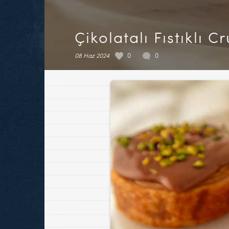
Çikolatalı Fıstıklı Cr
08 Haz 2024
0
0