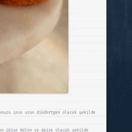
onuzu ince uzun dikdörtgen olacak şekilde
an ikiye bölün ve daire olacak şekilde