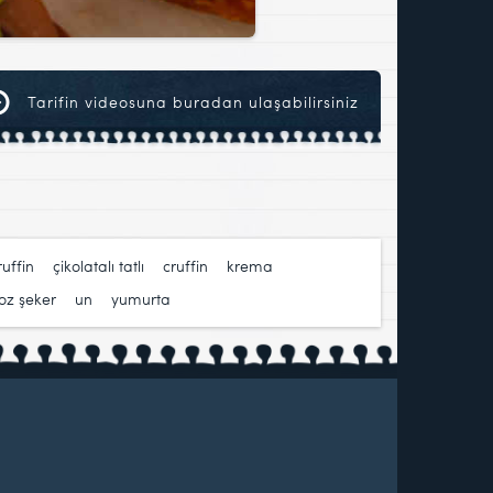
Tarifin videosuna buradan ulaşabilirsiniz
cruffin
,
çikolatalı tatlı
,
cruffin
,
krema
,
toz şeker
,
un
,
yumurta