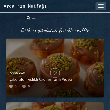
Arda'nın Mutfağı
Toggl
navig
Etiket: çikolatalı fıstıklı cruffin
10 Haz 2024
Çikolatalı Fıstıklı Cruffin Tarifi Video
0
0