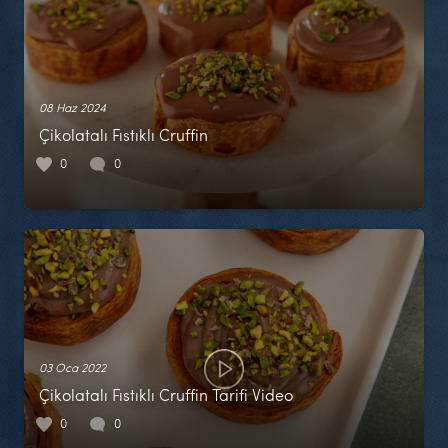
08 Haz 2024
Çikolatalı Fıstıklı Cruffin
0
0
03 Oca 2022
Çikolatalı Fıstıklı Cruffin Tarifi Video
0
0