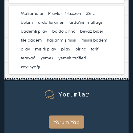
Makarnalar - Pilavlar
14.sezon
,
32nci
bölüm
,
arda türkmen
,
arda'nın mutfağı
,
bademli pilav
,
baldo pirinç
,
beyaz biber
,
file badem
,
haşlanmış mısır
,
mısırlı bademli
pilav
,
mısırlı pilav
,
pilav
,
pirinç
,
tarif
,
tereyağ
,
yemek
,
yemek tarifleri
,
zeytinyağı
Yorumlar
Yorum Yap