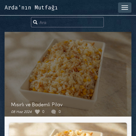
Arda'nın Mutfağı
Toggl
navig
Mısırlı ve Bademli Pilav
08 Haz 2024
0
0