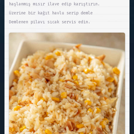
haşlanmış mısır ilave edip karıştırın.
Üzerine bir kağıt havlu serip demle
Demlenen pilavı sıcak servis edin.