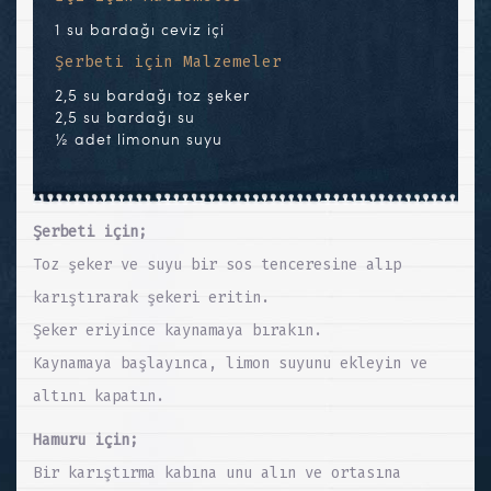
1 su bardağı ceviz içi
Şerbeti için Malzemeler
2,5 su bardağı toz şeker
2,5 su bardağı su
½ adet limonun suyu
Şerbeti için;
Toz şeker ve suyu bir sos tenceresine alıp
karıştırarak şekeri eritin.
Şeker eriyince kaynamaya bırakın.
Kaynamaya başlayınca, limon suyunu ekleyin ve
altını kapatın.
Hamuru için;
Bir karıştırma kabına unu alın ve ortasına