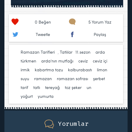
0
Beğen
5 Yorum Yaz
Tweetle
Paylaş
Ramazan Tarifleri
,
Tatlılar
11.sezon
,
arda
türkmen
,
arda'nın mutfağı
,
ceviz
,
ceviz içi
,
irmik
,
kabartma tozu
,
kalburabastı
,
limon
suyu
,
ramazan
,
ramazan sofrası
,
şerbet
,
tarif
,
tatlı
,
tereyağ
,
toz şeker
,
un
,
yoğurt
,
yumurta
Yorumlar