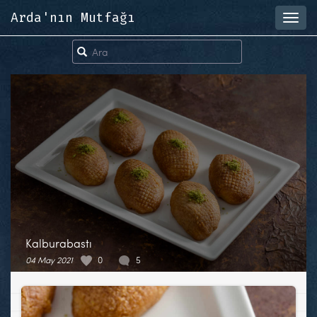
Arda'nın Mutfağı
Toggl
navig
Kalburabastı
04 May 2021
0
5