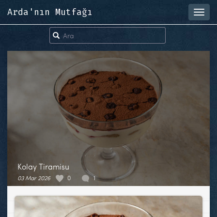
Arda'nın Mutfağı
Toggl
navig
Kolay Tiramisu
03 Mar 2026
0
1