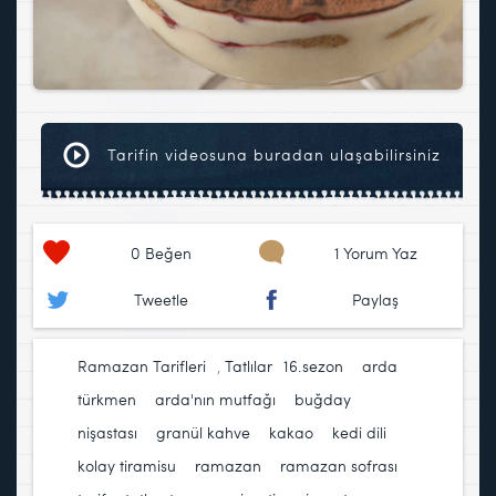
Tarifin videosuna buradan ulaşabilirsiniz
0
Beğen
1 Yorum Yaz
Tweetle
Paylaş
Ramazan Tarifleri
,
Tatlılar
16.sezon
,
arda
türkmen
,
arda'nın mutfağı
,
buğday
nişastası
,
granül kahve
,
kakao
,
kedi dili
,
kolay tiramisu
,
ramazan
,
ramazan sofrası
,