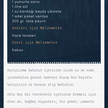
1 yumurta sarısı
1 litre süt
1 su bardağı beyaz çikolata
1 adet paket vanilya
200 gr. taze peynir
Araları için Malzemeler
Vişne taneleri
Üzeri için Malzemeler
Kakao
Karıştırma kabının içerisine sıcak su ve suda
çözünebilen granül kahveyi koyup bir kaşıkla
karıştırın ve kenara alıp bekletin.
Orta boy bir tencerenin içerisine kreması için
olan un, buğday nişastası, toz şeker, yumurta