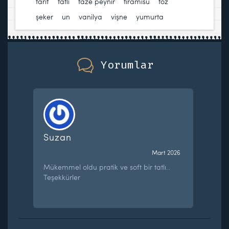
tarif
,
tatlı
,
taze peynir
,
tiramisu
,
toz
şeker
,
un
,
vanilya
,
vişne
,
yumurta
Yorumlar
Suzan
Mart 2026
Mükemmel oldu pratik ve soft bir tatlı..
Teşekkürler