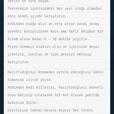
sarısı ve sütü koyun.
Tencerenin içerisindeki her şeyi ocağa almadan
önce kendi içinde karıştırın.
Ardından ocağa alın ve orta ateşe yavaş yavaş
sürekli karıştırarak koyu ama hafif akışkan bir
kıvam alana kadar 8 – 10 dakika pişirin.
Pişen kremayı ocaktan alın ve içerisine beyaz
çikolata, vanilya ve taze peyniri ekleyip
karıştırın.
Hazırladığınız kremadan servis edeceğiniz kabın
tabanına azıcık yayın.
Ardından kedi dillerini, hazırladığınız kahveli
suya batırıp ıslatarak bir kat olacak şekilde
kabınıza dizin.
Üzerlerine tekrar kenara köşeye her tarafa