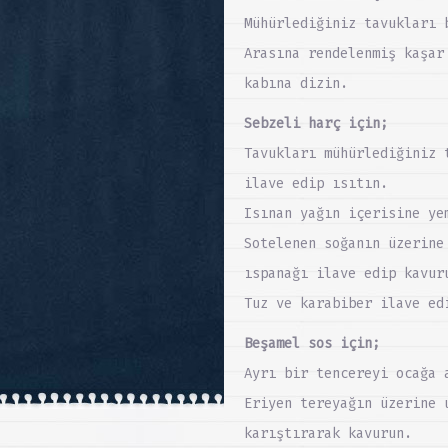
Mühürlediğiniz tavukları 
Arasına rendelenmiş kaşar
kabına dizin.
Sebzeli harç için;
Tavukları mühürlediğiniz 
ilave edip ısıtın.
Isınan yağın içerisine ye
Sotelenen soğanın üzerine
ıspanağı ilave edip kavur
Tuz ve karabiber ilave ed
Beşamel sos için;
Ayrı bir tencereyi ocağa 
Eriyen tereyağın üzerine 
karıştırarak kavurun.