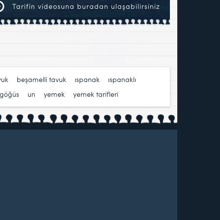
Tarifin videosuna buradan ulaşabilirsiniz
vuk
,
beşamelli tavuk
,
ıspanak
,
ıspanaklı
 göğüs
,
un
,
yemek
,
yemek tarifleri