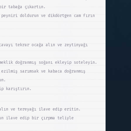
bir tabağa çıkartın.
 peyniri doldurun ve dikdörtgen cam fırın
tavayı tekrar ocağa alın ve zeytinyağı
meklik doğranmış soğanı ekleyip soteleyin.
 ezilmiş sarımsak ve kabaca doğranmış
un.
ip karıştırın.
alın ve tereyağı ilave edip eritin.
un ilave edip bir çırpma teliyle