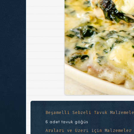
Beşamelli Sebzeli Tavuk Malzemel
6 adet tavuk göğüs
Araları ve Üzeri için Malzemeler