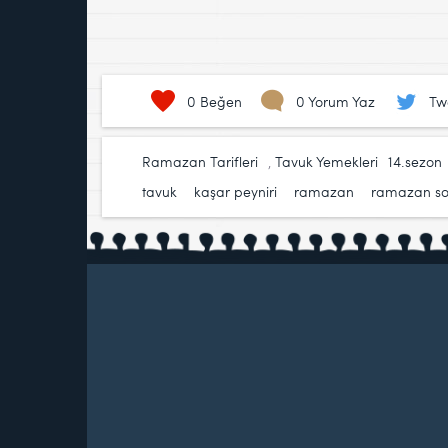
0
Beğen
0 Yorum Yaz
Tw
Ramazan Tarifleri
,
Tavuk Yemekleri
14.sezon
tavuk
,
kaşar peyniri
,
ramazan
,
ramazan so