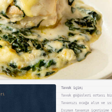
Tavuk için;
eri
Tavuk göğüsleri ortası bi
Tavanızı ocağa alın ve ıs
Isınan tavanın içerisine 