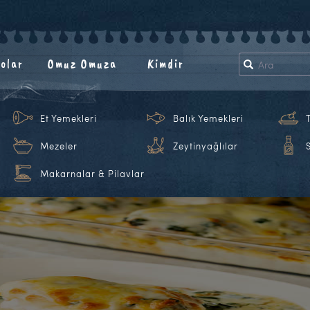
olar
Omuz Omuza
Kimdir
Et Yemekleri
Balık Yemekleri
Mezeler
Zeytinyağlılar
Makarnalar & Pilavlar