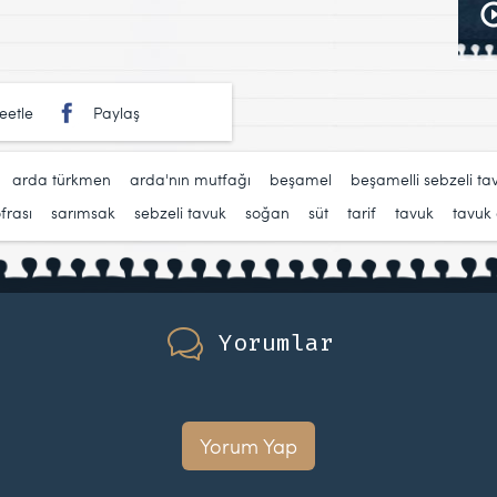
eetle
Paylaş
,
arda türkmen
,
arda'nın mutfağı
,
beşamel
,
beşamelli sebzeli ta
frası
,
sarımsak
,
sebzeli tavuk
,
soğan
,
süt
,
tarif
,
tavuk
,
tavuk
Yorumlar
Yorum Yap