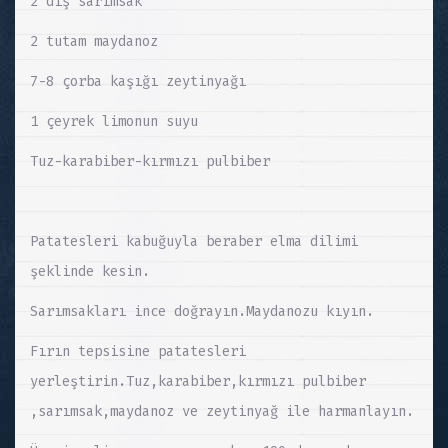
2 diş sarımsak
2 tutam maydanoz
7-8 çorba kaşığı zeytinyağı
1 çeyrek limonun suyu
Tuz-karabiber-kırmızı pulbiber
Patatesleri kabuğuyla beraber elma dilimi
şeklinde kesin.
Sarımsakları ince doğrayın.Maydanozu kıyın.
Fırın tepsisine patatesleri
yerleştirin.Tuz,karabiber,kırmızı pulbiber
,sarımsak,maydanoz ve zeytinyağ ile harmanlayın.