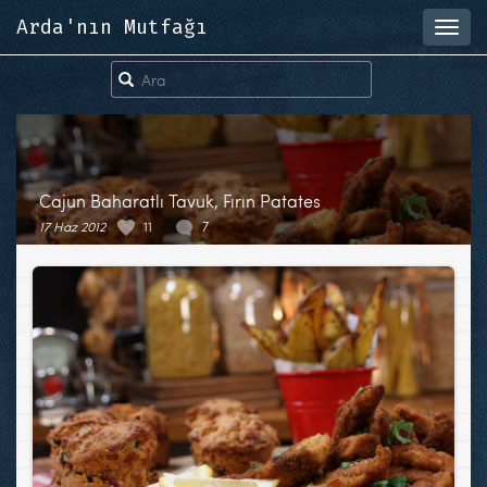
Arda'nın Mutfağı
Toggl
navig
Cajun Baharatlı Tavuk, Fırın Patates
17 Haz 2012
11
7