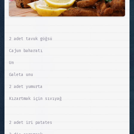
2 adet tavuk göğsü
Cajun baharatı
Un
Galeta unu
2 adet yumurta
Kızartmak için sıvıyağ
2 adet iri patates