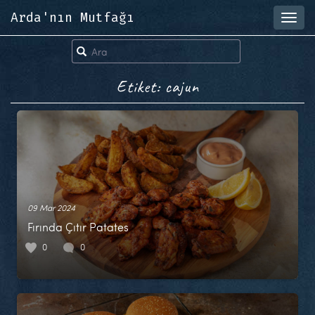
Arda'nın Mutfağı
Toggl
navig
Etiket: cajun
09 Mar 2024
Fırında Çıtır Patates
0
0