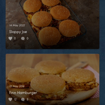
14 May 2022
Sloppy Joe
0
0
15 May 2016
Fırın Hamburger
12
3