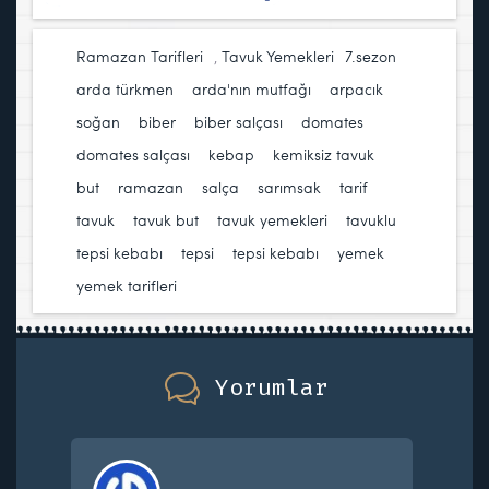
Ramazan Tarifleri
,
Tavuk Yemekleri
7.sezon
,
arda türkmen
,
arda'nın mutfağı
,
arpacık
soğan
,
biber
,
biber salçası
,
domates
,
domates salçası
,
kebap
,
kemiksiz tavuk
but
,
ramazan
,
salça
,
sarımsak
,
tarif
,
tavuk
,
tavuk but
,
tavuk yemekleri
,
tavuklu
tepsi kebabı
,
tepsi
,
tepsi kebabı
,
yemek
,
yemek tarifleri
Yorumlar