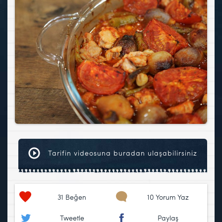
Tarifin videosuna buradan ulaşabilirsiniz
31
Beğen
10 Yorum Yaz
Tweetle
Paylaş