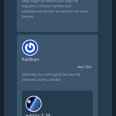
yağlı kağıt ve alimunyum folyo ile
kapattım.Umarım tariften çok
uzaklaşmamışımdır ve umarım bir şeye
benzer.
Kezban
Mart 2018
Merhaba bu tarifi geniş tencere de
denesek olurmu acaba
editör E.M.