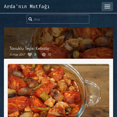
Arda'nın Mutfağı
Toggl
navig
Tavuklu Tepsi Kebabı
11 Haz 2017
31
10