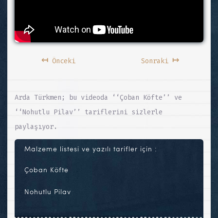
↤
↦
Önceki
Sonraki
Arda Türkmen; bu videoda ‘‘Çoban Köfte’’ ve
‘‘Nohutlu Pilav’’ tariflerini sizlerle
paylaşıyor.
Malzeme listesi ve yazılı tarifler için :
Çoban Köfte
Nohutlu Pilav