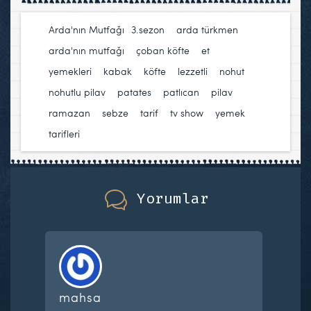
Arda'nın Mutfağı
3.sezon
,
arda türkmen
,
arda'nın mutfağı
,
çoban köfte
,
et
yemekleri
,
kabak
,
köfte
,
lezzetli
,
nohut
,
nohutlu pilav
,
patates
,
patlıcan
,
pilav
,
ramazan
,
sebze
,
tarif
,
tv show
,
yemek
tarifleri
Yorumlar
mahsa