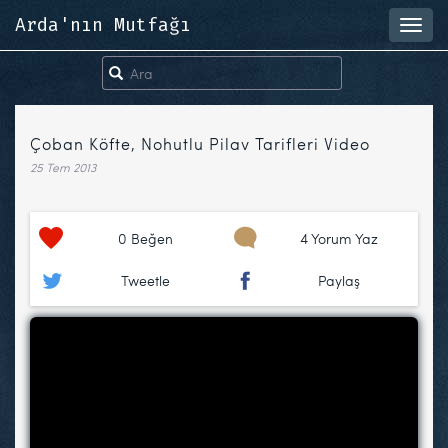
Arda'nın Mutfağı
Toggl
navig
Çoban Köfte, Nohutlu Pilav Tarifleri Video
25 Tem 2013
0
Beğen
4 Yorum Yaz
Tweetle
Paylaş