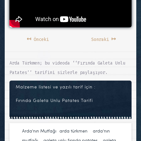
↤
↦
Önceki
Sonraki
Arda Türkmen; bu videoda ‘‘Fırında Galeta Unlu
Patates’’ tarifini sizlerle paylaşıyor.
Malzeme listesi ve yazılı tarif için :
Fırında Galeta Unlu Patates Tarifi
Arda'nın Mutfağı
arda türkmen
,
arda'nın
mutfağı
,
galeta unlu fırında patates
,
galeta