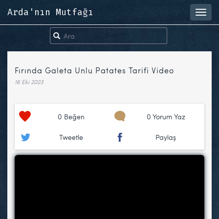
Arda'nın Mutfağı
Toggl
navig
Fırında Galeta Unlu Patates Tarifi Video
16 Eki 2023
0
Beğen
0 Yorum Yaz
Tweetle
Paylaş