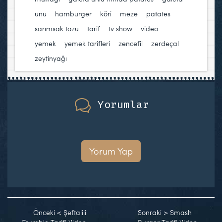
unu
,
hamburger
,
köri
,
meze
,
patates
,
sarımsak tozu
,
tarif
,
tv show
,
video
,
yemek
,
yemek tarifleri
,
zencefil
,
zerdeçal
,
zeytinyağı
Yorumlar
Yorum Yap
Önceki
<
Şeftalili
Sonraki
>
Smash