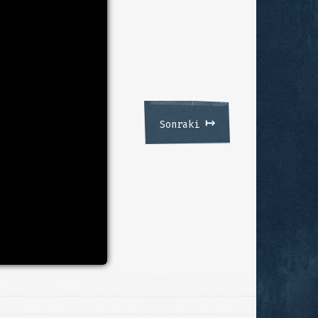
↦
Sonraki