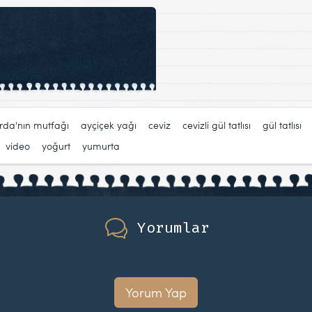
rda'nın mutfağı
,
ayçiçek yağı
,
ceviz
,
cevizli gül tatlısı
,
gül tatlısı
,
video
,
yoğurt
,
yumurta
Yorumlar
Yorum Yap