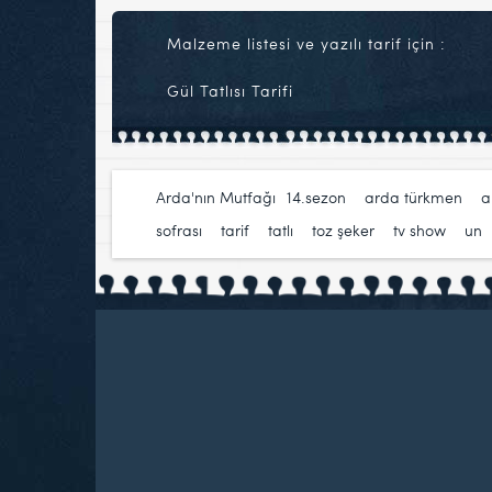
Malzeme listesi ve yazılı tarif için :
Gül Tatlısı Tarifi
Arda'nın Mutfağı
14.sezon
,
arda türkmen
,
a
sofrası
,
tarif
,
tatlı
,
toz şeker
,
tv show
,
un