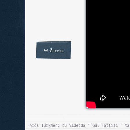
↤
Önceki
Arda Türkmen; bu videoda ‘‘Gül Tatlısı’’ ta