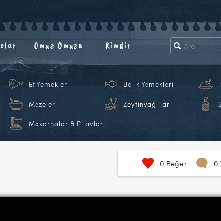
olar
Omuz Omuza
Kimdir
Et Yemekleri
Balık Yemekleri
Mezeler
Zeytinyağlılar
Makarnalar & Pilavlar
0
Beğen
0 