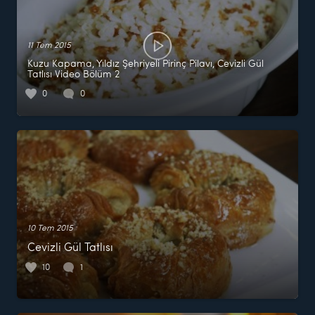
11 Tem 2015
Kuzu Kapama, Yıldız Şehriyeli Pirinç Pilavı, Cevizli Gül
Tatlısı Video Bölüm 2
0
0
10 Tem 2015
Cevizli Gül Tatlısı
10
1