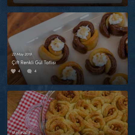
22 May 2019
Çift Renkli Gül Tatlısı
4
4
17 Haz 2016