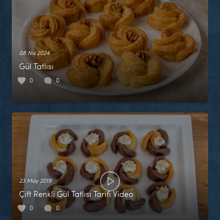
08 Nis 2024
Gül Tatlısı
0
0
23 May 2019
Çift Renkli Gül Tatlısı Tarifi Video
0
0