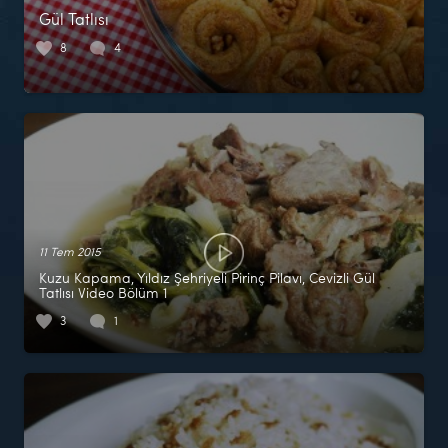
Gül Tatlısı
8
4
11 Tem 2015
Kuzu Kapama, Yıldız Şehriyeli Pirinç Pilavı, Cevizli Gül
Tatlısı Video Bölüm 1
3
1