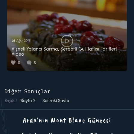
15 Ağu 2013
Vişneli Yalancı Sarma, Şerbetli Gül Tatlısı Tarifleri
Video
0
0
Diğer Sonuçlar
Sayfa
2
Sonraki Sayfa
Sayfa
1
Arda'nın Mont Blanc Güncesi