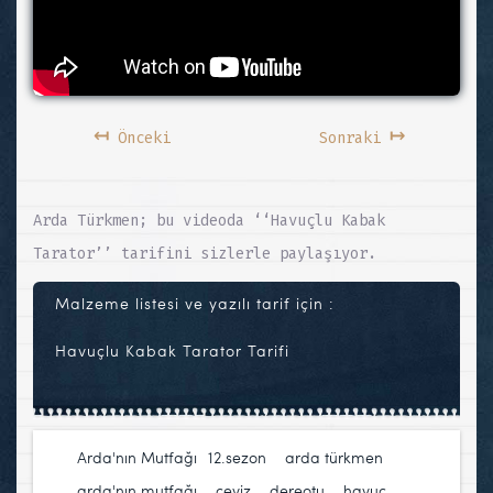
↤
↦
Önceki
Sonraki
Arda Türkmen; bu videoda ‘‘Havuçlu Kabak
Tarator’’ tarifini sizlerle paylaşıyor.
Malzeme listesi ve yazılı tarif için :
Havuçlu Kabak Tarator Tarifi
Arda'nın Mutfağı
12.sezon
,
arda türkmen
,
arda'nın mutfağı
,
ceviz
,
dereotu
,
havuç
,