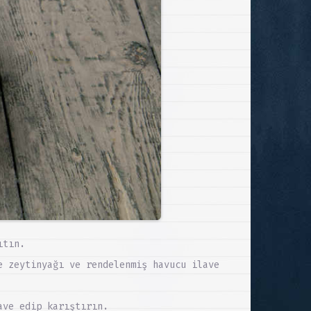
ıtın.
e zeytinyağı ve rendelenmiş havucu ilave
ave edip karıştırın.