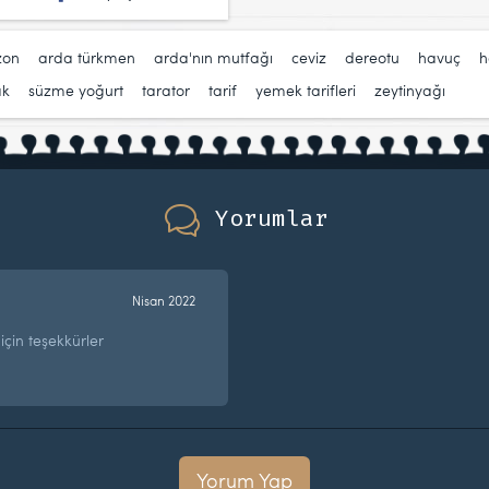
zon
,
arda türkmen
,
arda'nın mutfağı
,
ceviz
,
dereotu
,
havuç
,
h
ak
,
süzme yoğurt
,
tarator
,
tarif
,
yemek tarifleri
,
zeytinyağı
Yorumlar
Nisan 2022
 için teşekkürler
Yorum Yap