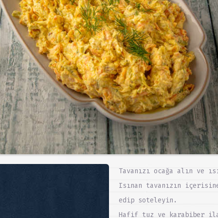
Tavanızı ocağa alın ve ıs
Isınan tavanızın içerisin
edip soteleyin.
Hafif tuz ve karabiber il