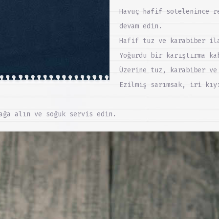
Havuç hafif sotelenince r
devam edin.
Hafif tuz ve karabiber il
Yoğurdu bir karıştırma ka
Üzerine tuz, karabiber ve
Ezilmiş sarımsak, iri kıy
ağa alın ve soğuk servis edin.