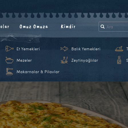
olar
Omuz Omuza
Kimdir
Et Yemekleri
Balık Yemekleri
Mezeler
Zeytinyağlılar
Makarnalar & Pilavlar