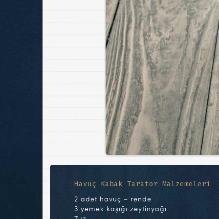
Havuç Kabak Tarator Malzemeleri
2 adet havuç – rende
3 yemek kaşığı zeytinyağı
Tuz