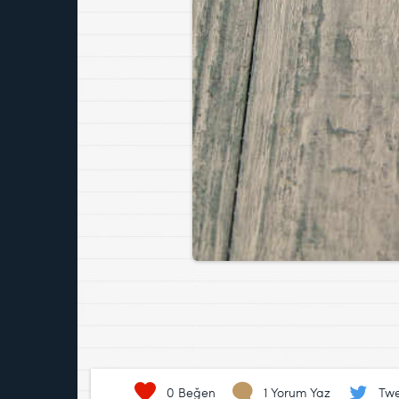
0
Beğen
1 Yorum Yaz
Twe