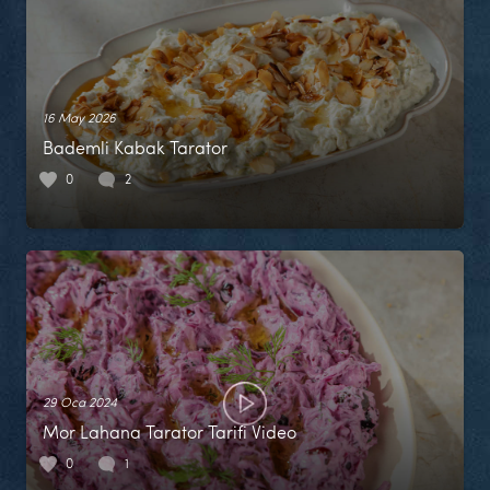
16 May 2026
Bademli Kabak Tarator
0
2
29 Oca 2024
Mor Lahana Tarator Tarifi Video
0
1