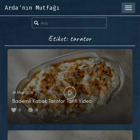
Arda'nın Mutfağı
Toggl
navig
Etiket: tarator
18 May 2026
Bademli Kabak Tarator Tarifi Video
0
0