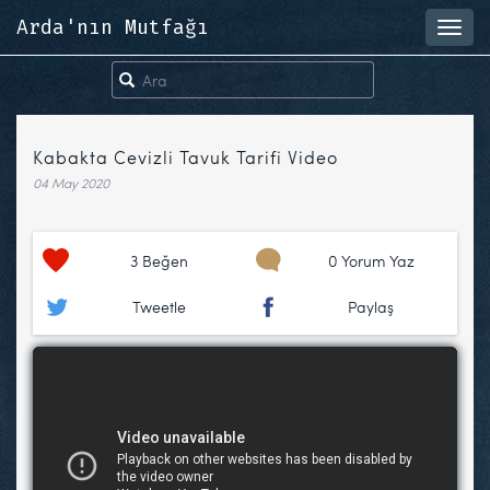
Arda'nın Mutfağı
Toggl
navig
Kabakta Cevizli Tavuk Tarifi Video
04 May 2020
3
Beğen
0 Yorum Yaz
Tweetle
Paylaş