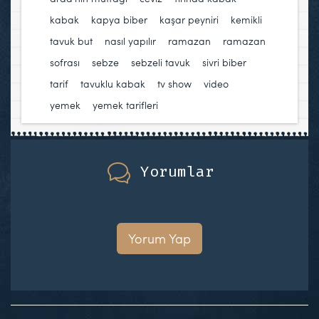
kabak
,
kapya biber
,
kaşar peyniri
,
kemikli
tavuk but
,
nasıl yapılır
,
ramazan
,
ramazan
sofrası
,
sebze
,
sebzeli tavuk
,
sivri biber
,
tarif
,
tavuklu kabak
,
tv show
,
video
,
yemek
,
yemek tarifleri
Yorumlar
Yorum Yap