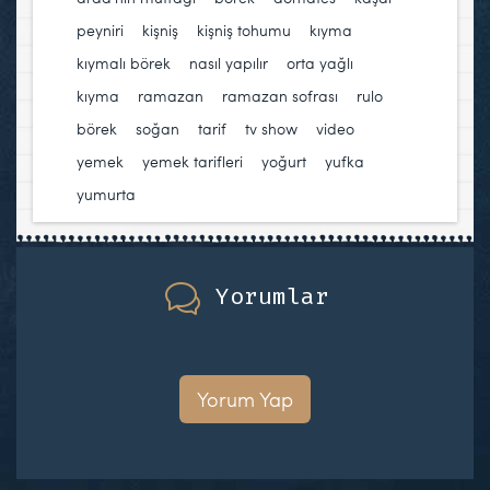
peyniri
,
kişniş
,
kişniş tohumu
,
kıyma
,
kıymalı börek
,
nasıl yapılır
,
orta yağlı
kıyma
,
ramazan
,
ramazan sofrası
,
rulo
börek
,
soğan
,
tarif
,
tv show
,
video
,
yemek
,
yemek tarifleri
,
yoğurt
,
yufka
,
yumurta
Yorumlar
Yorum Yap