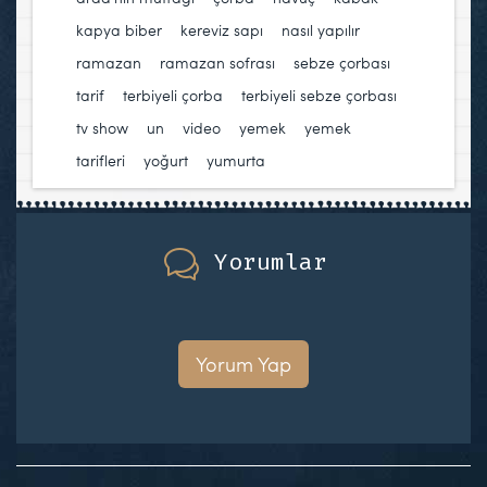
kapya biber
,
kereviz sapı
,
nasıl yapılır
,
ramazan
,
ramazan sofrası
,
sebze çorbası
,
tarif
,
terbiyeli çorba
,
terbiyeli sebze çorbası
,
tv show
,
un
,
video
,
yemek
,
yemek
tarifleri
,
yoğurt
,
yumurta
Yorumlar
Yorum Yap