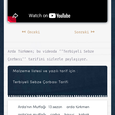
↤
↦
Önceki
Sonraki
Arda Türkmen; bu videoda ‘‘Terbiyeli Sebze
Çorbası’’ tarifini sizlerle paylaşıyor.
Malzeme listesi ve yazılı tarif için :
Terbiyeli Sebze Çorbası Tarifi
Arda'nın Mutfağı
13.sezon
,
arda türkmen
,
arda'nın mutfağı
,
çorba
,
havuç
,
kabak
,