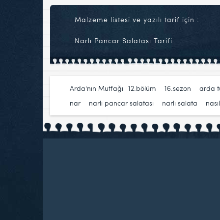
Malzeme listesi ve yazılı tarif için :
Narlı Pancar Salatası Tarifi
Arda'nın Mutfağı
12.bölüm
,
16.sezon
,
arda 
nar
,
narlı pancar salatası
,
narlı salata
,
nasıl