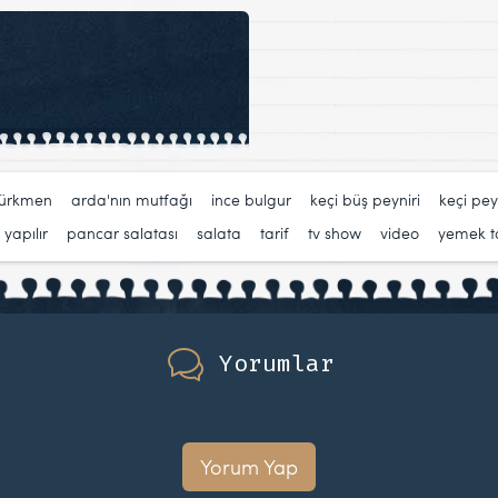
türkmen
,
arda'nın mutfağı
,
ince bulgur
,
keçi büş peyniri
,
keçi pey
 yapılır
,
pancar salatası
,
salata
,
tarif
,
tv show
,
video
,
yemek ta
Yorumlar
Yorum Yap