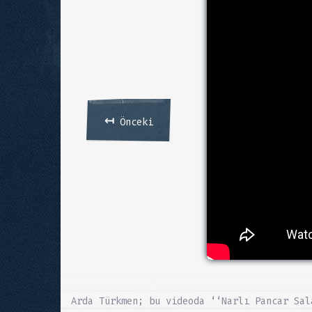
↤
Önceki
Arda Türkmen; bu videoda ‘‘Narlı Pancar Sal