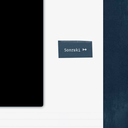
↦
Sonraki