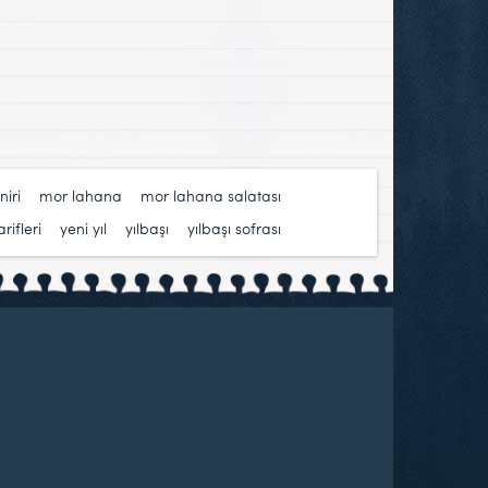
niri
,
mor lahana
,
mor lahana salatası
,
rifleri
,
yeni yıl
,
yılbaşı
,
yılbaşı sofrası