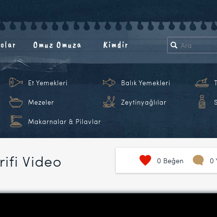
olar
Omuz Omuza
Kimdir
Et Yemekleri
Balık Yemekleri
Mezeler
Zeytinyağlılar
Makarnalar & Pilavlar
rifi Video
0
Beğen
0 