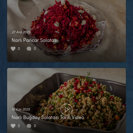
27 Ara 2025
Narlı Pancar Salatası
0
0
10 Kas 2025
Narlı Buğday Salatası Tarifi Video
0
0