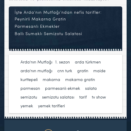
İşte Arda’nın Mutfağı’ndan nefis tarifler:
Peynirli Makarna Gratin
Parmesanlı Ekmekler
Ballı Sumaklı Semizotu Salatasi
Arda'nın Mutfağı
1. sezon
,
arda türkmen
,
arda'nın mutfağı
,
cnn turk
,
gratin
,
maide
kurttepeli
,
makarna
,
makarna gratin
,
parmesan
,
parmesanlı ekmek
,
salata
,
semizotu
,
semizotu salatası
,
tarif
,
tv show
,
yemek
,
yemek tarifleri