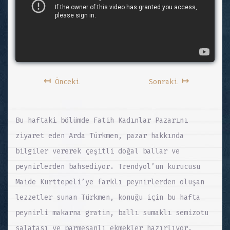
↤
↦
Önceki
Sonraki
Bu haftaki bölümde Fatih Kadınlar Pazarını
ziyaret eden Arda Türkmen, pazar hakkında
bilgiler vererek çeşitli doğal ballar ve
peynirlerden bahsediyor. Trendyol’un kurucusu
Maide Kurttepeli’ye farklı peynirlerden oluşan
lezzetler sunan Türkmen, konuğu için bu hafta
peynirli makarna gratin, ballı sumaklı semizotu
salatası ve parmesanlı ekmekler hazırlıyor.