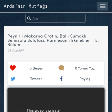
Arda'nın Mutfağı
Toggl
navig
Peynirli Makarna Gratin, Ballı Sumaklı
Semizotu Salatası, Parmesanlı Ekmekler – 5.
Bölüm
08 Oca 2011
0
Beğen
0 Yorum Yaz
Tweetle
Paylaş