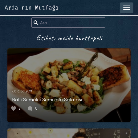
Arda'nın Mutfağı
Toggl
navig
Etiket: maide kurttepeli
08 Oca 2011
Ballı Sumaklı Semizotu Salatasi
3
0