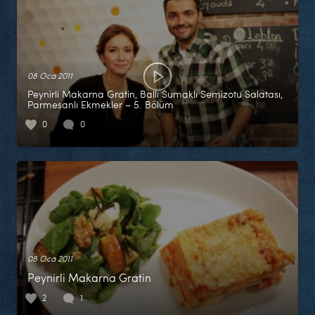
08 Oca 2011
Peynirli Makarna Gratin, Ballı Sumaklı Semizotu Salatası,
Parmesanlı Ekmekler – 5. Bölüm
0
0
08 Oca 2011
Peynirli Makarna Gratin
2
1