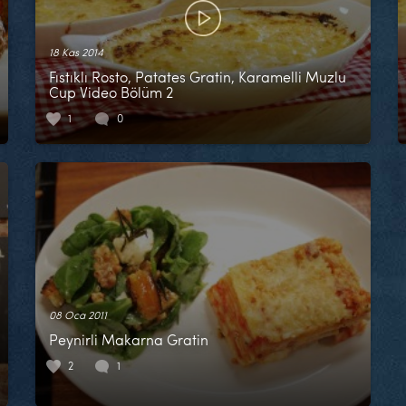
18 Kas 2014
Fıstıklı Rosto, Patates Gratin, Karamelli Muzlu
Cup Video Bölüm 2
1
0
08 Oca 2011
Peynirli Makarna Gratin
2
1