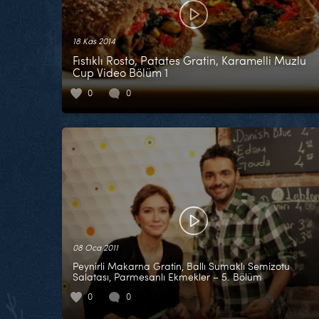
18 Kas 2014
Fıstıklı Rosto, Patates Gratin, Karamelli Muzlu
Cup Video Bölüm 1
0
0
08 Oca 2011
Peynirli Makarna Gratin, Ballı Sumaklı Semizotu
Salatası, Parmesanlı Ekmekler – 5. Bölüm
0
0