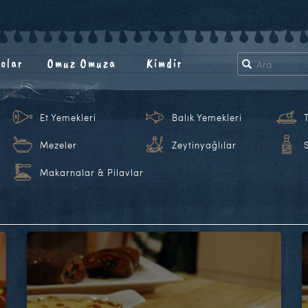
olar
Omuz Omuza
Kimdir
Et Yemekleri
Balık Yemekleri
Mezeler
Zeytinyağlılar
Makarnalar & Pilavlar