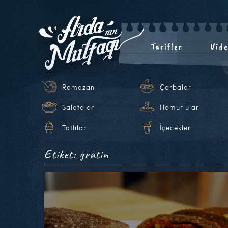
Tarifler
Vide
Ramazan
Çorbalar
Salatalar
Hamurlular
Tatlılar
İçecekler
Etiket: gratin