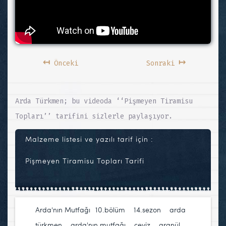
↤
↦
Önceki
Sonraki
Arda Türkmen; bu videoda ‘‘Pişmeyen Tiramisu
Topları’’ tarifini sizlerle paylaşıyor.
Malzeme listesi ve yazılı tarif için :
Pişmeyen Tiramisu Topları Tarifi
Arda'nın Mutfağı
10.bölüm
,
14.sezon
,
arda
türkmen
,
arda'nın mutfağı
,
ceviz
,
granül