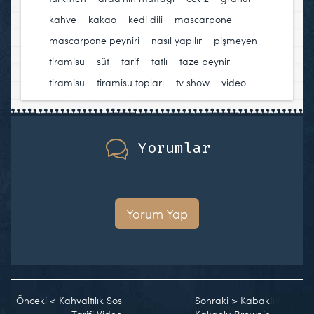
kahve
,
kakao
,
kedi dili
,
mascarpone
,
mascarpone peyniri
,
nasıl yapılır
,
pişmeyen
tiramisu
,
süt
,
tarif
,
tatlı
,
taze peynir
,
tiramisu
,
tiramisu topları
,
tv show
,
video
Yorumlar
Yorum Yap
Önceki
<
Kahvaltılık Sos
Sonraki
>
Kabaklı