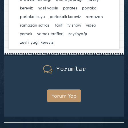
kereviz
,
nasıl yapılır
,
patates
,
portakal
,
portakal suyu
,
portakallı kereviz
,
ramazan
,
ramazan sofrası
,
tarif
,
tv show
,
video
,
yemek
,
yemek tarifleri
,
zeytinyağı
,
zeytinyağlı kereviz
Yorumlar
Yorum Yap