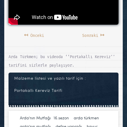
↤
↦
Önceki
Sonraki
Arda Türkmen; bu videoda ‘‘Portakallı Kereviz’’
tarifini sizlerle paylaşıyor.
Malzeme listesi ve yazılı tarif için :
Portakallı Kereviz Tarifi
Arda'nın Mutfağı
16.sezon
,
arda türkmen
,
arda'nın mutfağı
,
defne yaprağı
,
havuç
,