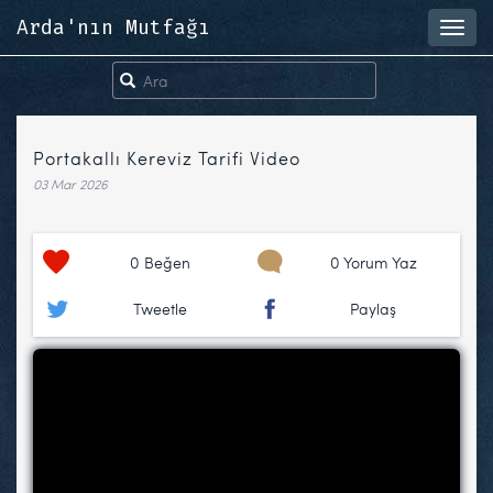
Arda'nın Mutfağı
Toggl
navig
Portakallı Kereviz Tarifi Video
03 Mar 2026
0
Beğen
0 Yorum Yaz
Tweetle
Paylaş