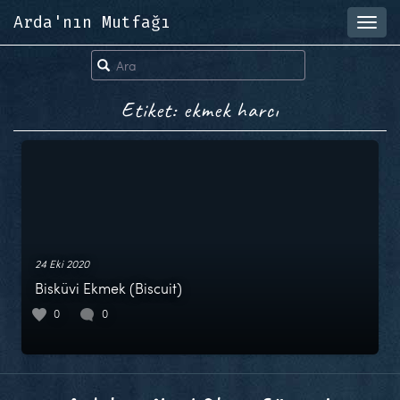
Arda'nın Mutfağı
Toggl
navig
Etiket: ekmek harcı
24 Eki 2020
Bisküvi Ekmek (Biscuit)
0
0