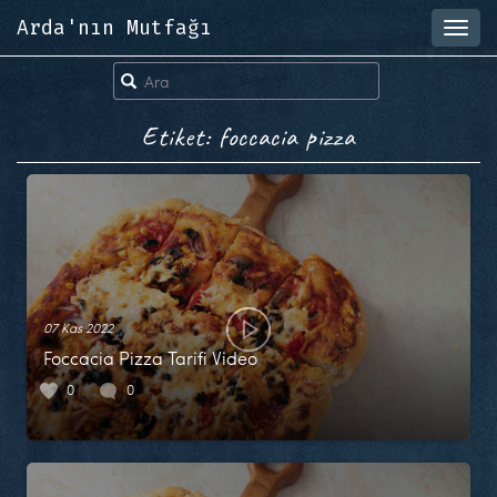
Arda'nın Mutfağı
Toggl
navig
Etiket: foccacia pizza
07 Kas 2022
Foccacia Pizza Tarifi Video
0
0