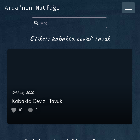
Arda'nın Mutfağı
Toggl
navig
Etiket: kabakta cevizli tavuk
04 May 2020
Kabakta Cevizli Tavuk
10
9