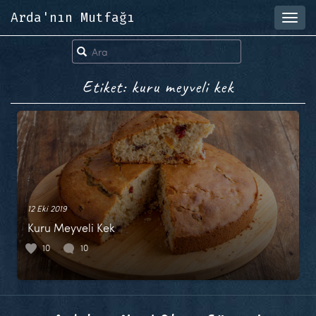
Arda'nın Mutfağı
Toggl
navig
Etiket: kuru meyveli kek
12 Eki 2019
Kuru Meyveli Kek
10
10