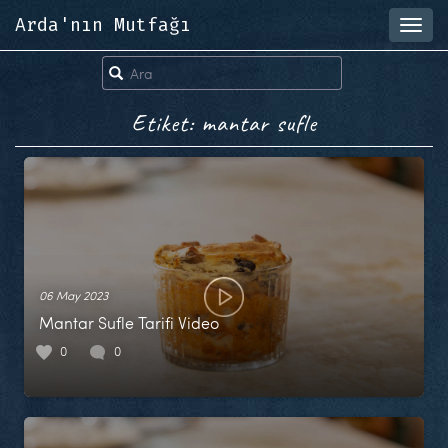
Arda'nın Mutfağı
Toggl
navig
Etiket: mantar sufle
06 May 2023
Mantar Sufle Tarifi Video
0
0