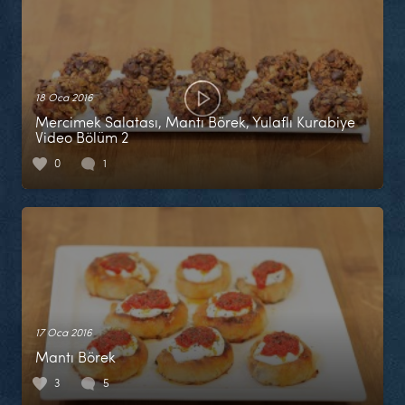
18 Oca 2016
Mercimek Salatası, Mantı Börek, Yulaflı Kurabiye
Video Bölüm 2
0
1
17 Oca 2016
Mantı Börek
3
5