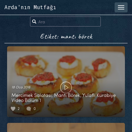
Arda'nın Mutfağı
Toggl
navig
Etiket: mantı börek
18 Oca 2016
Mercimek Salatası, Mantı Börek, Yulaflı Kurabiye
Video Bölüm 1
2
0