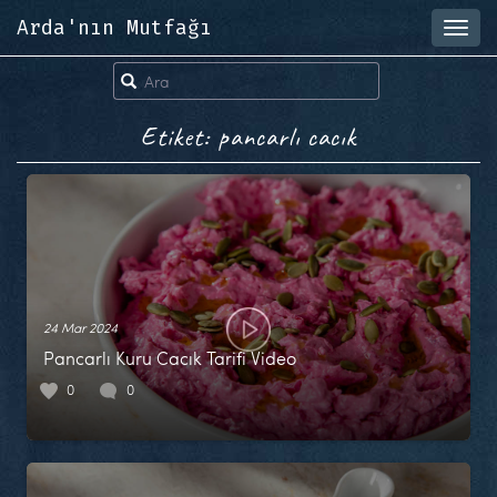
Arda'nın Mutfağı
Toggl
navig
Etiket: pancarlı cacık
24 Mar 2024
Pancarlı Kuru Cacık Tarifi Video
0
0