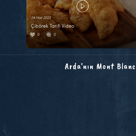
24 Haz 2023
Çibörek Tarifi Video
0
0
Arda'nın Mont Blanc