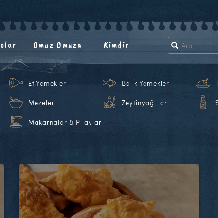
olar
Omuz Omuza
Kimdir
Et Yemekleri
Balık Yemekleri
Mezeler
Zeytinyağlılar
Makarnalar & Pilavlar