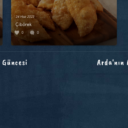
24 Haz 2023
Çibörek
0
0
 Güncesi
Arda'nın