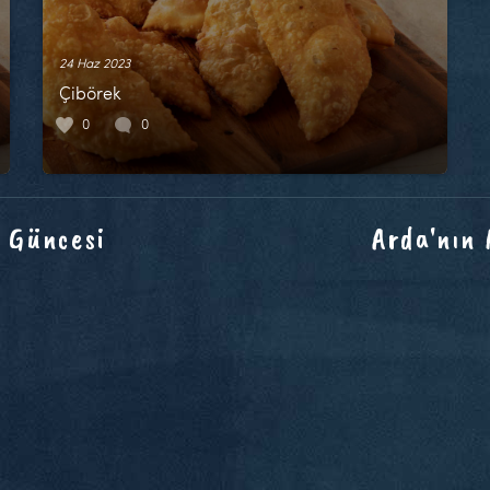
24 Haz 2023
Çibörek
0
0
 Güncesi
Arda'nın