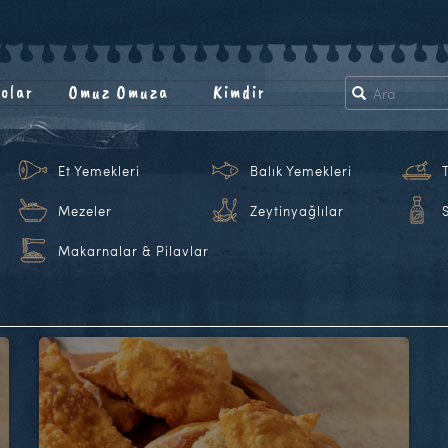
olar
Omuz Omuza
Kimdir
Et Yemekleri
Balık Yemekleri
Mezeler
Zeytinyağlılar
Makarnalar & Pilavlar