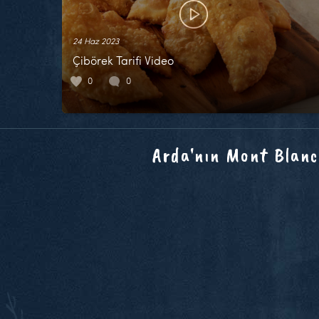
24 Haz 2023
Çibörek Tarifi Video
0
0
Arda'nın Mont Blanc