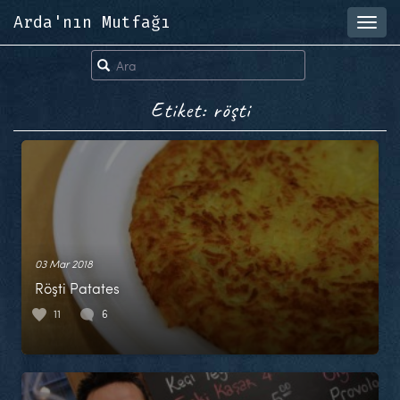
Arda'nın Mutfağı
Toggl
navig
Etiket: röşti
03 Mar 2018
Röşti Patates
11
6