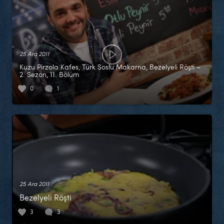
25 Ara 2011
Kuzu Pirzola Kafes, Türk Soslu Makarna, Bezelyeli Röşti –
2. Sezon, 11. Bölüm
0
1
25 Ara 2011
Bezelyeli Röşti
3
3