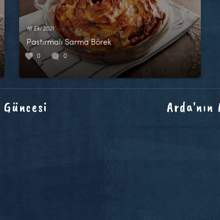
16 Eki 2021
Pastırmalı Sarma Börek
0
0
 Güncesi
Arda'nın