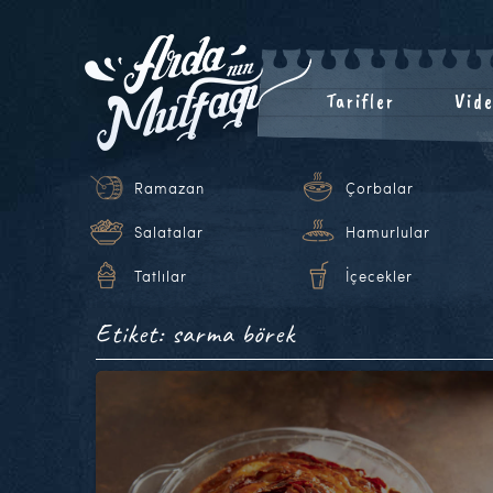
Tarifler
Vide
Ramazan
Çorbalar
Salatalar
Hamurlular
Tatlılar
İçecekler
Etiket: sarma börek