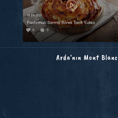
18 Eki 2021
Pastırmalı Sarma Börek Tarifi Video
0
0
Arda'nın Mont Blanc