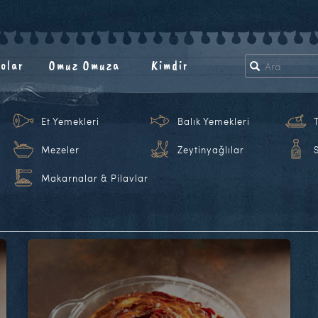
olar
Omuz Omuza
Kimdir
Et Yemekleri
Balık Yemekleri
Mezeler
Zeytinyağlılar
Makarnalar & Pilavlar