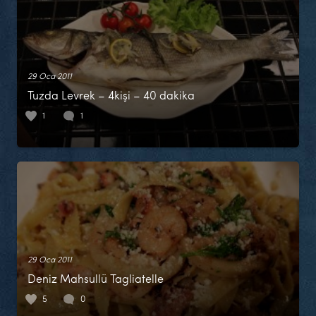
29 Oca 2011
Tuzda Levrek – 4kişi – 40 dakika
1
1
29 Oca 2011
Deniz Mahsullü Tagliatelle
5
0