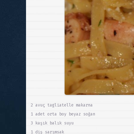
2 avuç tagliatelle makarna
1 adet orta boy beyaz soğan
3 kaşık balık suyu
1 diş sarımsak