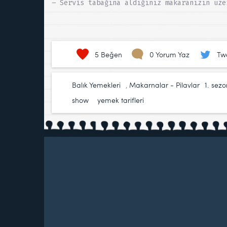
– Servis tabağına aldığınız makaranızın üze
5
Beğen
0 Yorum Yaz
Tw
Balık Yemekleri
,
Makarnalar - Pilavlar
1. sezo
show
,
yemek tarifleri