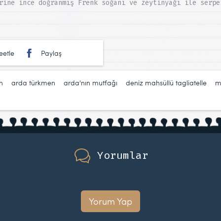
rine ince doğranmış Frenk soğanı ve zeytinyağı ile serpe
eetle
Paylaş
n
,
arda türkmen
,
arda'nın mutfağı
,
deniz mahsüllü tagliatelle
,
m
Yorumlar
Yorum Yap