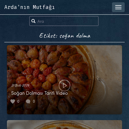
Arda'nın Mutfağı
Toggl
navig
Etiket: soğan dolma
21 Şub 2026
Soğan Dolması Tarifi Video
0
0