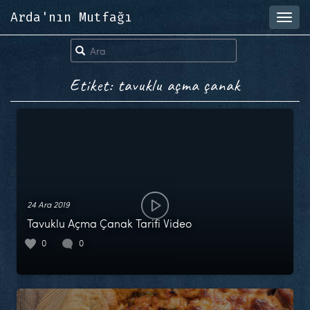
Arda'nın Mutfağı
Toggl
navig
Etiket: tavuklu açma çanak
24 Ara 2019
Tavuklu Açma Çanak Tarifi Video
0
0