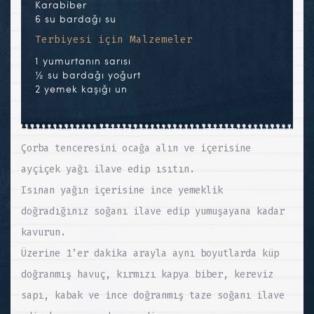
Karabiber
6 su bardağı su
Terbiyesi için Malzemeler
1 yumurtanın sarısı
½ su bardağı yoğurt
2 yemek kaşığı un
Çorba tenceresini ocağa alın ve içerisine
ayçiçek yağı ilave edip ısıtın.
Isınan yağın içerisine ince yemeklik
doğradığınız soğanı ilave edip yumuşayana kadar
kavurun.
Üzerine 1’er dakika arayla aynı boyutlarda küp
doğranmış havuç, kırmızı kapya biber, kereviz
sapı, kabak ve ince doğranmış taze soğanı ilave