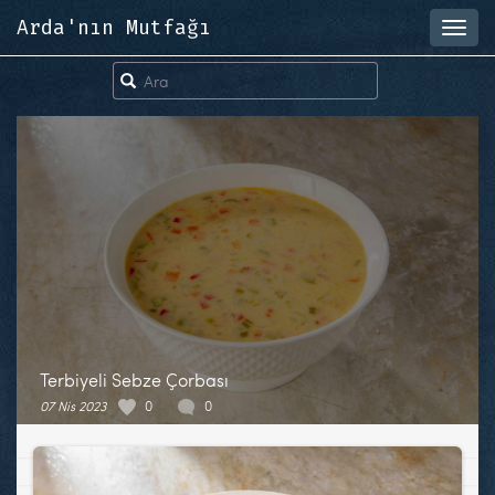
Arda'nın Mutfağı
Toggl
navig
Terbiyeli Sebze Çorbası
07 Nis 2023
0
0