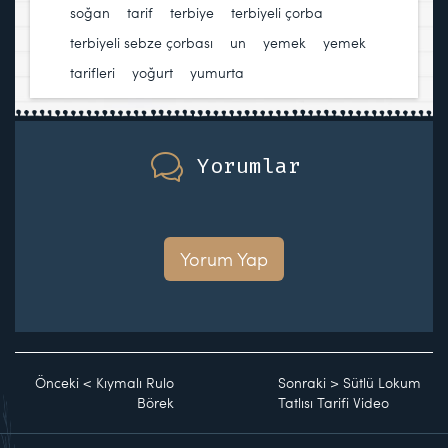
soğan
,
tarif
,
terbiye
,
terbiyeli çorba
,
terbiyeli sebze çorbası
,
un
,
yemek
,
yemek
tarifleri
,
yoğurt
,
yumurta
Yorumlar
Yorum Yap
Önceki
<
Kıymalı Rulo
Sonraki
>
Sütlü Lokum
Börek
Tatlısı Tarifi Video