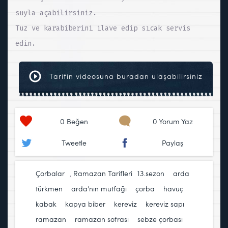
suyla açabilirsiniz.
Tuz ve karabiberini ilave edip sıcak servis
edin.
Tarifin videosuna buradan ulaşabilirsiniz
0
Beğen
0 Yorum Yaz
Tweetle
Paylaş
Çorbalar
,
Ramazan Tarifleri
13.sezon
,
arda
türkmen
,
arda'nın mutfağı
,
çorba
,
havuç
,
kabak
,
kapya biber
,
kereviz
,
kereviz sapı
,
ramazan
,
ramazan sofrası
,
sebze çorbası
,