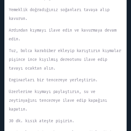
Yemeklik doğradığınız soğanları tavaya alıp
kavurun.
Ardından kıymayı ilave edin ve kavurmaya devam
edin.
Tuz, bolca karabiber ekleyip karıştırın kıymalar
pişince ince kıyılmış dereotunu ilave edip
tavayı ocaktan alın.
Enginarları bir tencereye yerleştirin.
Üzerlerine kıymayı paylaştırın, su ve
zeytinyağını tencereye ilave edip kapağını
kapatın.
30 dk. kısık ateşte pişirin.