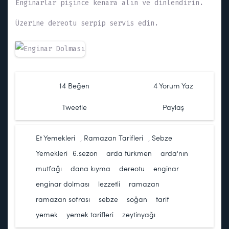
Enginarlar pişince kenara alın ve dinlendirin.
Üzerine dereotu serpip servis edin.
14
Beğen
4 Yorum Yaz
Tweetle
Paylaş
Et Yemekleri
,
Ramazan Tarifleri
,
Sebze
Yemekleri
6.sezon
,
arda türkmen
,
arda'nın
mutfağı
,
dana kıyma
,
dereotu
,
enginar
,
enginar dolması
,
lezzetli
,
ramazan
,
ramazan sofrası
,
sebze
,
soğan
,
tarif
,
yemek
,
yemek tarifleri
,
zeytinyağı