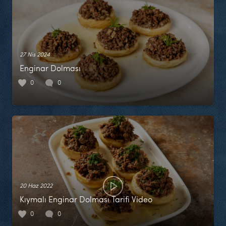
27 Nis 2024
Enginar Dolması
0
0
20 Haz 2022
Kıymalı Enginar Dolması Tarifi Video
0
0