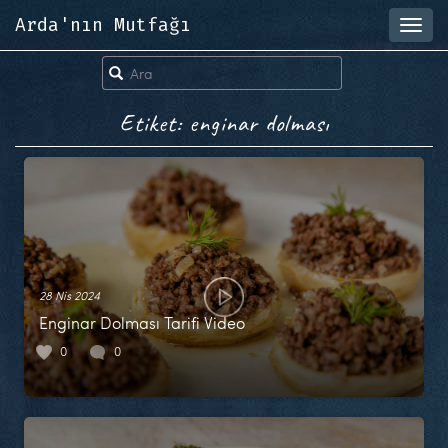
Arda'nın Mutfağı
Toggl
navig
Etiket: enginar dolması
28 Nis 2024
Enginar Dolması Tarifi Video
0
0