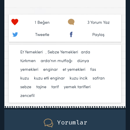
1
Beğen
3 Yorum Yaz
Tweetle
Paylaş
Et Yemekleri
,
Sebze Yemekleri
arda
türkmen
,
arda'nın mutfağı
,
dünya
yemekleri
,
enginar
,
et yemekleri
,
fas
,
kuzu
,
kuzu etli enginar
,
kuzu incik
,
safran
,
sebze
,
tajine
,
tarif
,
yemek tarifleri
,
zencefil
Yorumlar