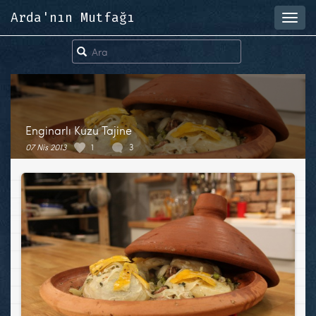
Arda'nın Mutfağı
Toggl
navig
Enginarlı Kuzu Tajine
07 Nis 2013
1
3