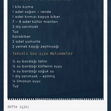
1 kilo kıyma
1 adet soğan – rende
1 adet kırmızı kapya biber
7 – 8 adet kültür mantarı
2 diş sarımsak
Tuz
Karabiber
2 adet yumurta
2 yemek kaşığı zeytinyağı
Tahinli Sos için Malzemeler
½ su bardağı tahin
½ su bardağı köftenin suyu
¼ su bardağı soğuk su
1 diş sarımsak – ezilmiş
¼ limonun suyu
Tuz
Köfte için;