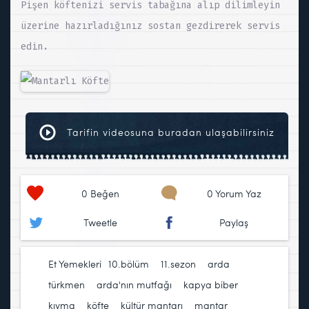
Pişen köftenizi servis tabağına alıp dilimleyin
üzerine hazırladığınız sostan gezdirerek servis
edin.
Tarifin videosuna buradan ulaşabilirsiniz
0
Beğen
0 Yorum Yaz
Tweetle
Paylaş
Et Yemekleri
10.bölüm
,
11.sezon
,
arda
türkmen
,
arda'nın mutfağı
,
kapya biber
,
kıyma
,
köfte
,
kültür mantarı
,
mantar
,