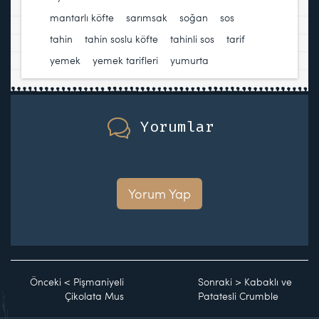
mantarlı köfte
,
sarımsak
,
soğan
,
sos
,
tahin
,
tahin soslu köfte
,
tahinli sos
,
tarif
,
yemek
,
yemek tarifleri
,
yumurta
Yorumlar
Yorum Yap
Önceki
<
Pişmaniyeli
Sonraki
>
Kabaklı ve
Çikolata Mus
Patatesli Crumble